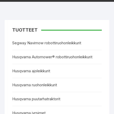
TUOTTEET
Segway Navimow robottiruohonleikkurit
Husqvarna Automower® robottiruohonleikkurit
Husqvarna ajoleikkurit
Husqvarna ruohonleikkurit
Husqvarna puutarhatraktorit
Husqvarna jyrsimet