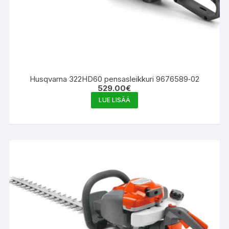
Husqvarna 322HD60 pensasleikkuri 9676589‑02
529.00
€
LUE LISÄÄ