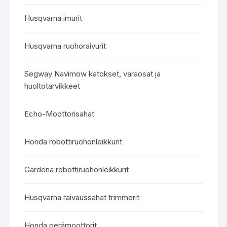
Husqvarna imurit
Husqvarna ruohoraivurit
Segway Navimow katokset, varaosat ja
huoltotarvikkeet
Echo-Moottorisahat
Honda robottiruohonleikkurit
Gardena robottiruohonleikkurit
Husqvarna raivaussahat trimmerit
Honda perämoottorit