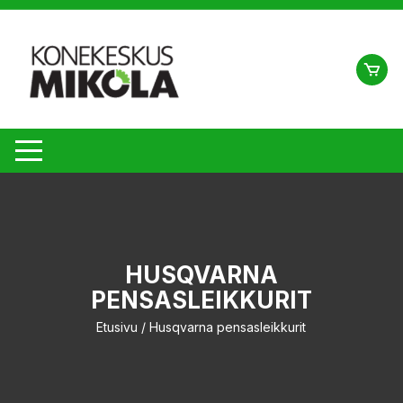
Siirry
suoraan
sisältöön
HUSQVARNA
PENSASLEIKKURIT
Etusivu
/ Husqvarna pensasleikkurit