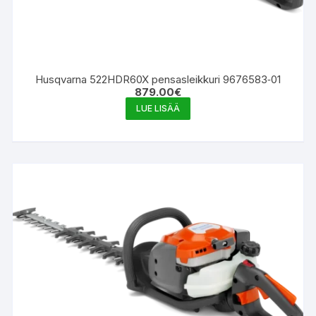
Husqvarna 522HDR60X pensasleikkuri 9676583‑01
879.00
€
LUE LISÄÄ