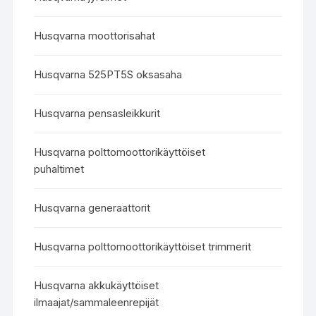
Husqvarna moottorisahat
Husqvarna 525PT5S oksasaha
Husqvarna pensasleikkurit
Husqvarna polttomoottorikäyttöiset
puhaltimet
Husqvarna generaattorit
Husqvarna polttomoottorikäyttöiset trimmerit
Husqvarna akkukäyttöiset
ilmaajat/sammaleenrepijät