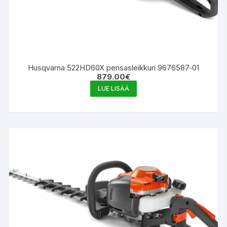
Husqvarna 522HD60X pensasleikkuri 9676587‑01
879.00
€
LUE LISÄÄ