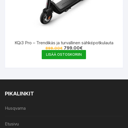
KQi3 Pro – Trendikäs ja turvallinen sähköpotkulauta
Alkuperäinen
Nykyinen
799.00
€
899.00
€
hinta
hinta
LISÄÄ OSTOSKORIIN
oli:
on:
899.00€.
799.00€.
PIKALINKIT
Husqvarna
Etusivu