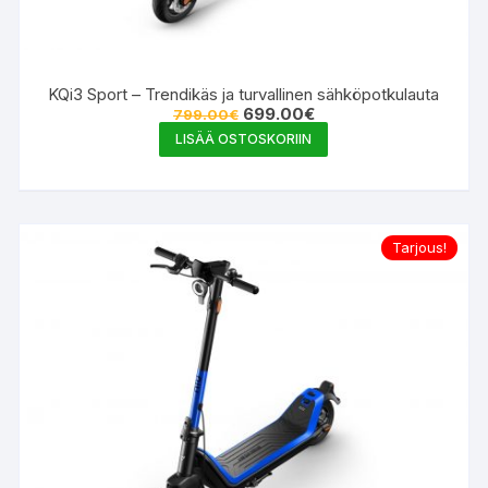
KQi3 Sport – Trendikäs ja turvallinen sähköpotkulauta
Alkuperäinen
Nykyinen
699.00
€
799.00
€
hinta
hinta
LISÄÄ OSTOSKORIIN
oli:
on:
799.00€.
699.00€.
Tarjous!