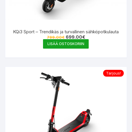
KQi3 Sport – Trendikäs ja turvallinen sähköpotkulauta
Alkuperäinen
Nykyinen
699.00
€
799.00
€
hinta
hinta
LISÄÄ OSTOSKORIIN
oli:
on:
799.00€.
699.00€.
Tarjous!