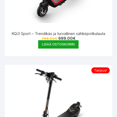
KQi3 Sport – Trendikäs ja turvallinen sähköpotkulauta
Alkuperäinen
Nykyinen
699.00
€
799.00
€
hinta
hinta
LISÄÄ OSTOSKORIIN
oli:
on:
799.00€.
699.00€.
Tarjous!