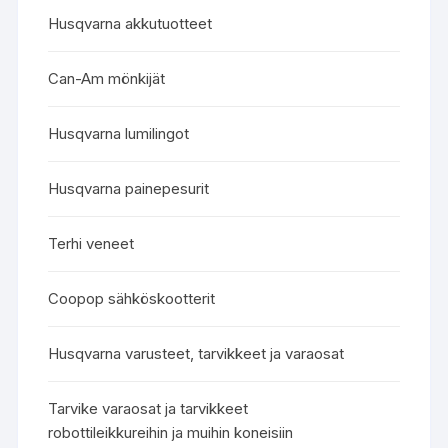
Husqvarna akkutuotteet
Can-Am mönkijät
Husqvarna lumilingot
Husqvarna painepesurit
Terhi veneet
Coopop sähköskootterit
Husqvarna varusteet, tarvikkeet ja varaosat
Tarvike varaosat ja tarvikkeet
robottileikkureihin ja muihin koneisiin