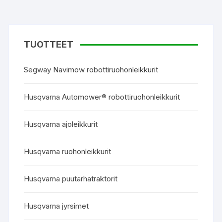
TUOTTEET
Segway Navimow robottiruohonleikkurit
Husqvarna Automower® robottiruohonleikkurit
Husqvarna ajoleikkurit
Husqvarna ruohonleikkurit
Husqvarna puutarhatraktorit
Husqvarna jyrsimet