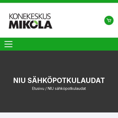
Siirry
suoraan
sisältöön
NIU SÄHKÖPOTKULAUDAT
Etusivu
/ NIU sähköpotkulaudat