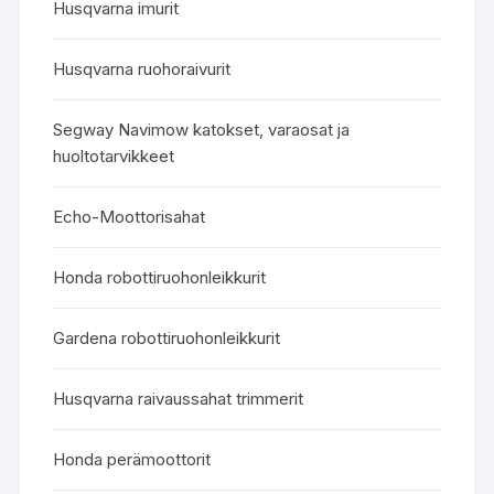
Husqvarna imurit
Husqvarna ruohoraivurit
Segway Navimow katokset, varaosat ja
huoltotarvikkeet
Echo-Moottorisahat
Honda robottiruohonleikkurit
Gardena robottiruohonleikkurit
Husqvarna raivaussahat trimmerit
Honda perämoottorit