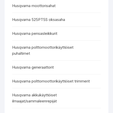
Husqvarna moottorisahat
Husqvarna 525PT5S oksasaha
Husqvarna pensasleikkurit
Husqvarna polttomoottorikäyttöiset
puhaltimet
Husqvarna generaattorit
Husqvarna polttomoottorikäyttöiset trimmerit
Husqvarna akkukäyttöiset
ilmaajat/sammaleenrepijät