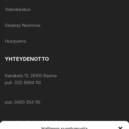
Videokeskus
Seqway Navimow
Husqvarna
YHTEYDENOTTO
Kairakatu 13, 26100 Rauma
puh. (02) 8684 110
puh. 0400 354 110
www:
konekeskusmikola.fi
Hallinnoi suostumusta