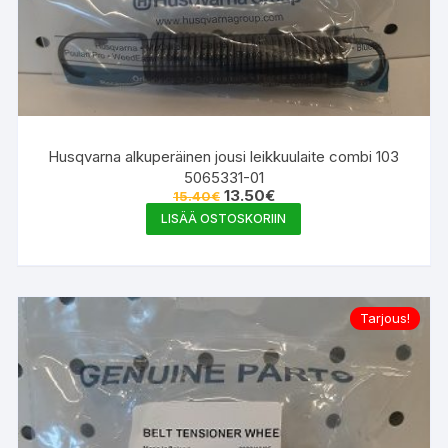
Husqvarna alkuperäinen jousi leikkuulaite combi 103
5065331-01
Alkuperäinen
Nykyinen
13.50
€
15.40
€
hinta
hinta
LISÄÄ OSTOSKORIIN
oli:
on:
15.40€.
13.50€.
Tarjous!