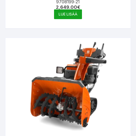
9708199‑21
2,649.00
€
LUE LISÄÄ