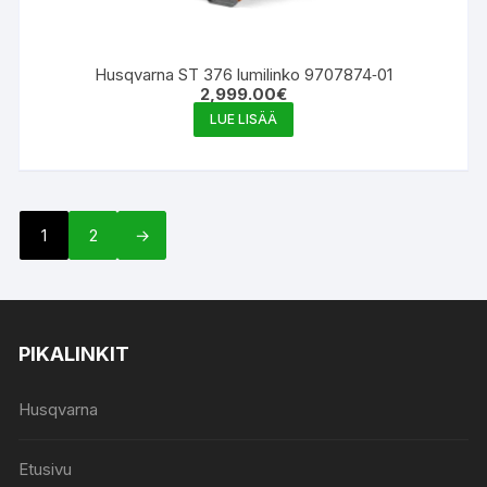
Husqvarna ST 376 lumilinko 9707874‑01
2,999.00
€
LUE LISÄÄ
1
2
→
PIKALINKIT
Husqvarna
Etusivu