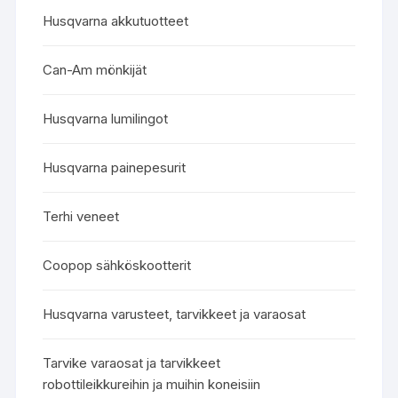
Husqvarna akkutuotteet
Can-Am mönkijät
Husqvarna lumilingot
Husqvarna painepesurit
Terhi veneet
Coopop sähköskootterit
Husqvarna varusteet, tarvikkeet ja varaosat
Tarvike varaosat ja tarvikkeet
robottileikkureihin ja muihin koneisiin