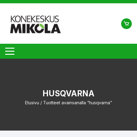
Siirry
suoraan
sisältöön
HUSQVARNA
Etusivu
/ Tuotteet avainsanalla “husqvarna”