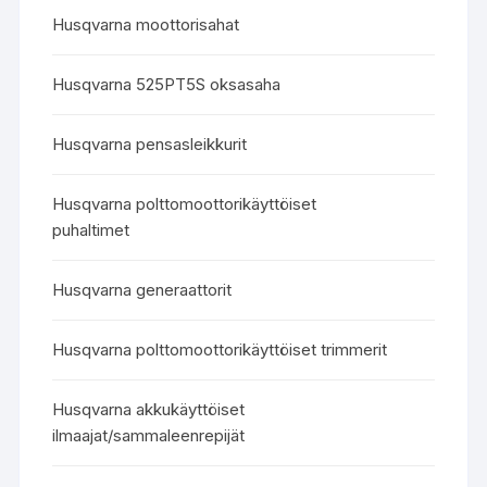
Husqvarna moottorisahat
Husqvarna 525PT5S oksasaha
Husqvarna pensasleikkurit
Husqvarna polttomoottorikäyttöiset
puhaltimet
Husqvarna generaattorit
Husqvarna polttomoottorikäyttöiset trimmerit
Husqvarna akkukäyttöiset
ilmaajat/sammaleenrepijät