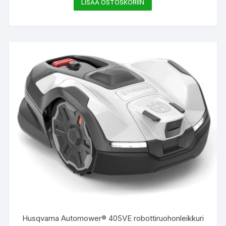
LISÄÄ OSTOSKORIIN
Husqvarna Automower® 405VE robottiruohonleikkuri