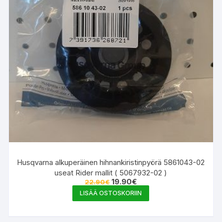
Husqvarna alkuperäinen hihnankiristinpyörä 5861043-02
useat Rider mallit ( 5067932-02 )
Alkuperäinen
Nykyinen
19.90
€
22.90
€
hinta
hinta
LISÄÄ OSTOSKORIIN
oli:
on:
22.90€.
19.90€.