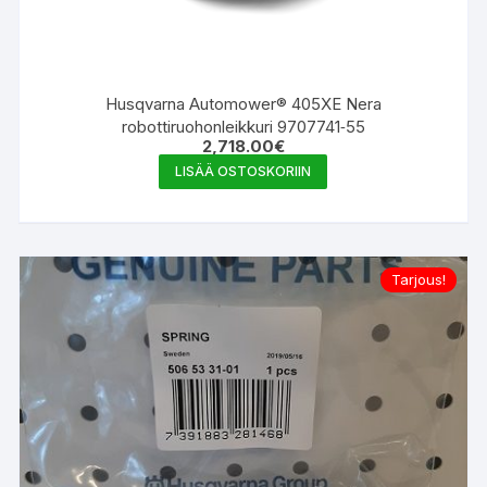
Husqvarna Automower® 405XE Nera
robottiruohonleikkuri 9707741‑55
2,718.00
€
LISÄÄ OSTOSKORIIN
Tarjous!