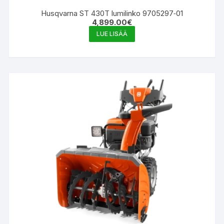
Husqvarna ST 430T lumilinko 9705297‑01
4,899.00
€
LUE LISÄÄ