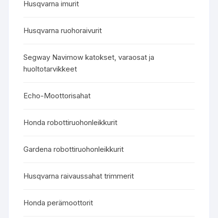
Husqvarna imurit
Husqvarna ruohoraivurit
Segway Navimow katokset, varaosat ja
huoltotarvikkeet
Echo-Moottorisahat
Honda robottiruohonleikkurit
Gardena robottiruohonleikkurit
Husqvarna raivaussahat trimmerit
Honda perämoottorit