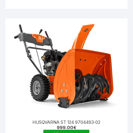
909.00€.
599.00€.
HUSQVARNA ST 124 9704493‑02
999.00
€