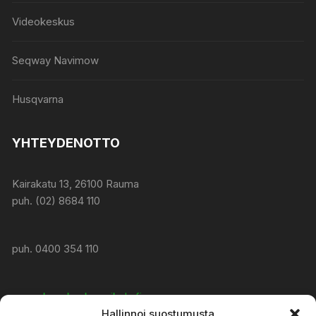
Videokeskus
Seqway Navimow
Husqvarna
YHTEYDENOTTO
Kairakatu 13, 26100 Rauma
puh. (02) 8684 110
puh. 0400 354 110
www:
konekeskusmikola.fi
Hallinnoi suostumusta