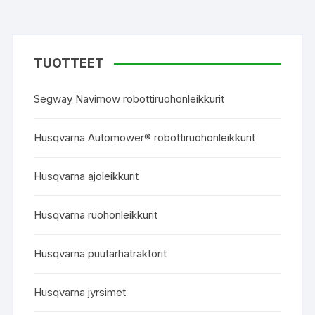
TUOTTEET
Segway Navimow robottiruohonleikkurit
Husqvarna Automower® robottiruohonleikkurit
Husqvarna ajoleikkurit
Husqvarna ruohonleikkurit
Husqvarna puutarhatraktorit
Husqvarna jyrsimet