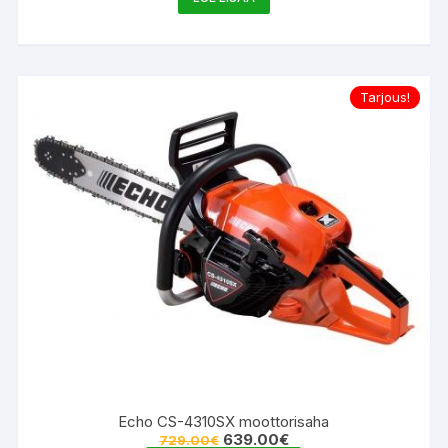
Tarjous!
Echo CS-4310SX moottorisaha
Alkuperäinen
Nykyinen
639.00
€
729.00
€