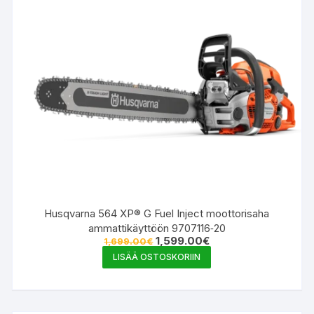
Husqvarna 564 XP® G Fuel Inject moottorisaha
ammattikäyttöön 9707116‑20
Alkuperäinen
Nykyinen
1,599.00
€
1,699.00
€
hinta
hinta
LISÄÄ OSTOSKORIIN
oli:
on:
1,699.00€.
1,599.00€.