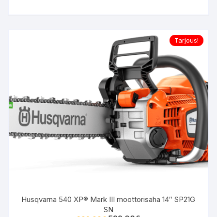
199.00€.
179.00€.
Tarjous!
Husqvarna 540 XP® Mark III moottorisaha 14″ SP21G
SN