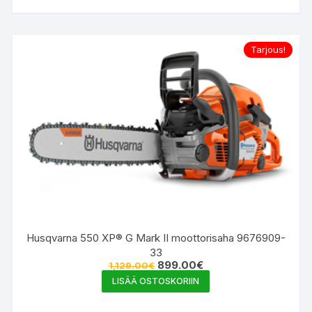
Tarjous!
Husqvarna 550 XP® G Mark II moottorisaha 9676909-
33
Alkuperäinen
Nykyinen
899.00
€
1,129.00
€
hinta
hinta
LISÄÄ OSTOSKORIIN
oli:
on:
1,129.00€.
899.00€.