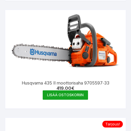
Husqvarna 435 II moottorisaha 9705597‑33
419.00
€
LISÄÄ OSTOSKORIIN
Tarjous!