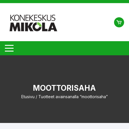
Siirry
suoraan
sisältöön
MOOTTORISAHA
Etusivu
/ Tuotteet avainsanalla “moottorisaha”