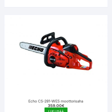
Echo CS-281-WES moottorisaha
359.00
€
LUE LISÄÄ