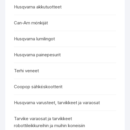
Husqvarna akkutuotteet
Can-Am mönkijät
Husqvarna lumilingot
Husqvarna painepesurit
Terhi veneet
Coopop sähköskootterit
Husqvarna varusteet, tarvikkeet ja varaosat
Tarvike varaosat ja tarvikkeet
robottileikkureihin ja muihin koneisiin