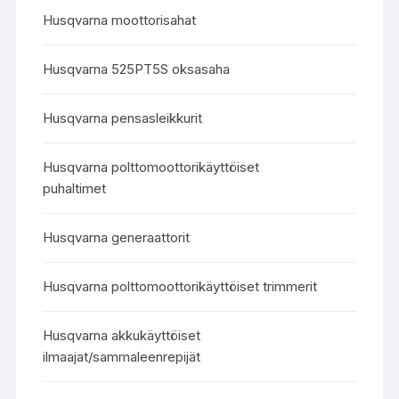
Husqvarna moottorisahat
Husqvarna 525PT5S oksasaha
Husqvarna pensasleikkurit
Husqvarna polttomoottorikäyttöiset
puhaltimet
Husqvarna generaattorit
Husqvarna polttomoottorikäyttöiset trimmerit
Husqvarna akkukäyttöiset
ilmaajat/sammaleenrepijät