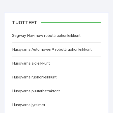
TUOTTEET
Segway Navimow robottiruohonleikkurit
Husqvarna Automower® robottiruohonleikkurit
Husqvarna ajoleikkurit
Husqvarna ruohonleikkurit
Husqvarna puutarhatraktorit
Husqvarna jyrsimet