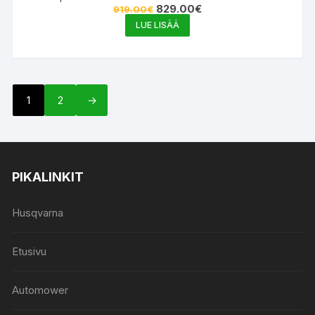
Alkuperäinen
Nykyinen
829.00
€
919.00
€
hinta
hinta
LUE LISÄÄ
oli:
on:
919.00€.
829.00€.
1
2
→
PIKALINKIT
Husqvarna
Etusivu
Automower