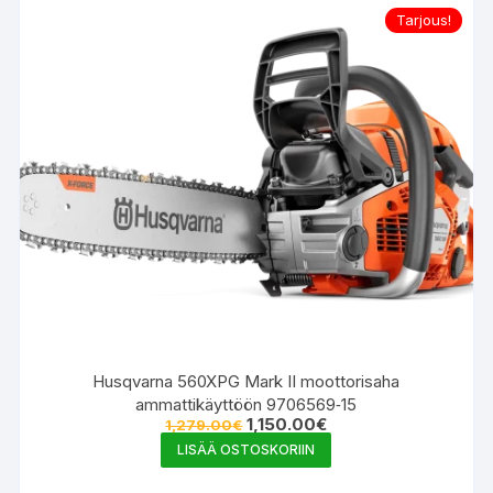
Tarjous!
Husqvarna 560XPG Mark II moottorisaha
ammattikäyttöön 9706569‑15
Alkuperäinen
Nykyinen
1,150.00
€
1,279.00
€
hinta
hinta
LISÄÄ OSTOSKORIIN
oli:
on:
1,279.00€.
1,150.00€.