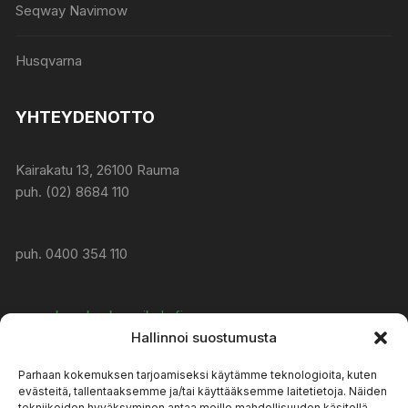
Seqway Navimow
Husqvarna
YHTEYDENOTTO
Kairakatu 13, 26100 Rauma
puh. (02) 8684 110
puh. 0400 354 110
www:
konekeskusmikola.fi
Hallinnoi suostumusta
Parhaan kokemuksen tarjoamiseksi käytämme teknologioita, kuten
asiakaspalvelu@konekeskusmikola.fi
evästeitä, tallentaaksemme ja/tai käyttääksemme laitetietoja. Näiden
tekniikoiden hyväksyminen antaa meille mahdollisuuden käsitellä