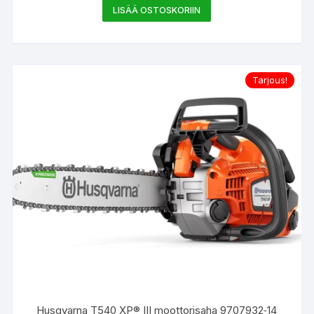
hinta
hinta
LISÄÄ OSTOSKORIIN
oli:
on:
729.00€.
639.00€.
Tarjous!
Husqvarna T540 XP® III moottorisaha 9707932‑14