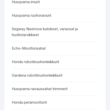
Husqvarna imurit
Husqvarna ruohoraivurit
Segway Navimow katokset, varaosat ja
huoltotarvikkeet
Echo-Moottorisahat
Honda robottiruohonleikkurit
Gardena robottiruohonleikkurit
Husqvarna raivaussahat trimmerit
Honda perämoottorit