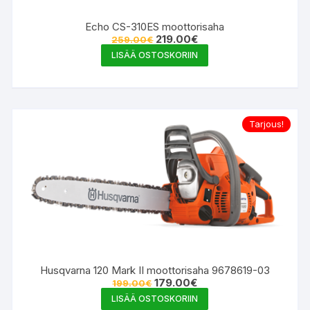
Echo CS-310ES moottorisaha
Alkuperäinen
Nykyinen
219.00
€
259.00
€
hinta
hinta
LISÄÄ OSTOSKORIIN
oli:
on:
259.00€.
219.00€.
Tarjous!
Husqvarna 120 Mark II moottorisaha 9678619-03
Alkuperäinen
Nykyinen
179.00
€
199.00
€
hinta
hinta
LISÄÄ OSTOSKORIIN
oli:
on: