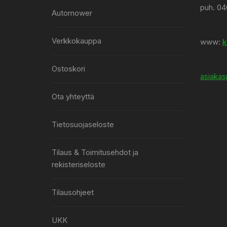
puh. 04
Automower
Verkkokauppa
www:
k
Ostoskori
asiakas
Ota yhteyttä
Tietosuojaseloste
Tilaus & Toimitusehdot ja
rekisteriseloste
Tilausohjeet
UKK