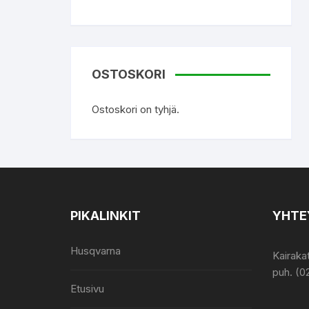
OSTOSKORI
Ostoskori on tyhjä.
PIKALINKIT
YHTE
Husqvarna
Kairaka
puh. (0
Etusivu