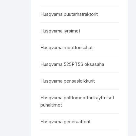
Husqvarna puutarhatraktorit
Husqvarna jyrsimet
Husqvarna moottorisahat
Husqvarna 525PT5S oksasaha
Husqvarna pensasleikkurit
Husqvarna polttomoottorikäyttöiset
puhaltimet
Husqvarna generaattorit