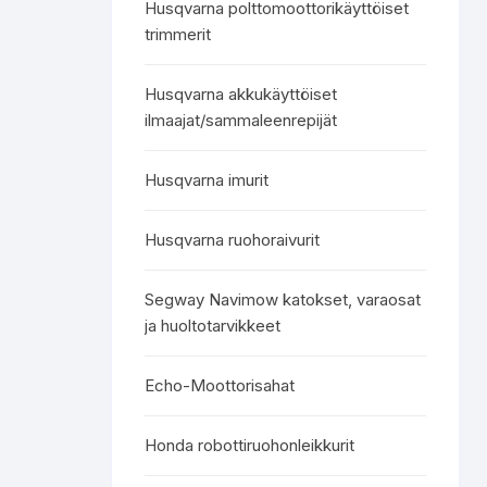
Husqvarna polttomoottorikäyttöiset
trimmerit
Husqvarna akkukäyttöiset
ilmaajat/sammaleenrepijät
Husqvarna imurit
Husqvarna ruohoraivurit
Segway Navimow katokset, varaosat
ja huoltotarvikkeet
Echo-Moottorisahat
Honda robottiruohonleikkurit