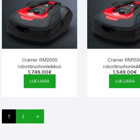
Cramer RM2000
Cramer RM150
robottiruohonleikkuri
robottiruohonleik
1,749.00
€
1,549.00
€
LUE LISÄÄ
LUE LISÄÄ
1
2
→