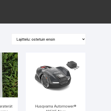
araterät
Husqvarna Automower®