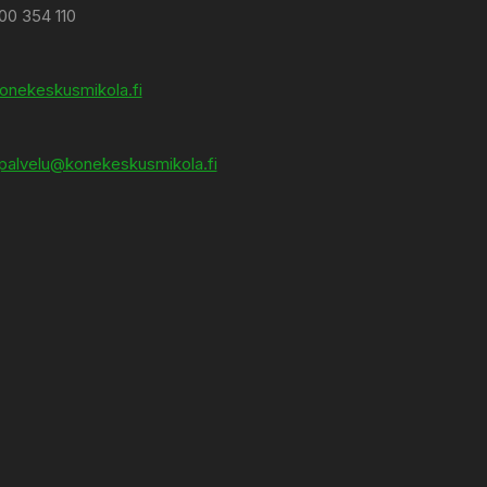
00 354 110
onekeskusmikola.fi
palvelu@konekeskusmikola.fi