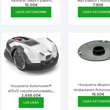
varaterät 36kpl:n paketti
9kpl paketti ( Husq
15.00
€
7.90
€
(Husqvarna, Gardena,
Gardena, McCulloch
McCulloch) 105
LISÄÄ OSTOSKORIIN
LISÄÄ OSTOSKORI
Husqvarna alkuper
Husqvarna Automower®
terälautanen Automow
405VE robottiruohonleikkuri
15.50
€
AM315, AM315X, A
2,649.00
€
9708199‑21
AWD, AM535AWD 58
LISÄÄ OSTOSKORI
LUE LISÄÄ
02