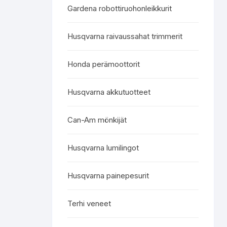
Gardena robottiruohonleikkurit
Husqvarna raivaussahat trimmerit
Honda perämoottorit
Husqvarna akkutuotteet
Can-Am mönkijät
Husqvarna lumilingot
Husqvarna painepesurit
Terhi veneet