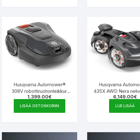
Husqvarna Automower®
Husqvarna Autom
308V robottiruohonleikkuri
435X AWD Nera neliv
1,399.00
€
6,149.00
€
9708310‑21
robottileikkuri langat
teknologialla 9707
LISÄÄ OSTOSKORIIN
LUE LISÄÄ