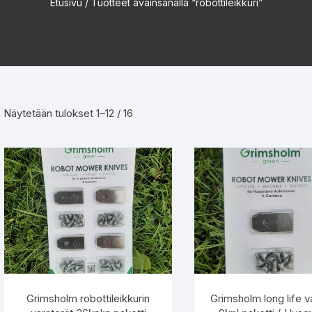
Etusivu
/ Tuotteet avainsanalla “robottileikkuri”
Suosituimmat
Näytetään tulokset 1–12 / 16
ensin
Grimsholm robottileikkurin
Grimsholm long life v