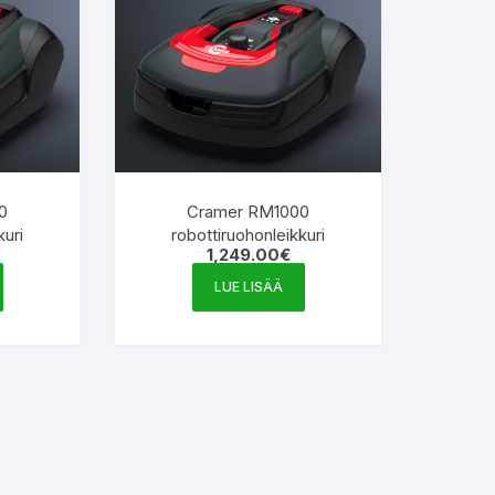
0
Cramer RM1000
kuri
robottiruohonleikkuri
1,249.00
€
LUE LISÄÄ