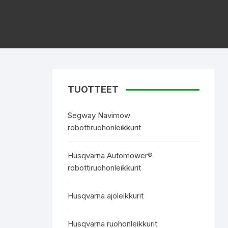
TUOTTEET
Segway Navimow
robottiruohonleikkurit
Husqvarna Automower®
robottiruohonleikkurit
Husqvarna ajoleikkurit
Husqvarna ruohonleikkurit