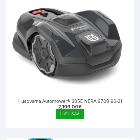
Husqvarna Automower® 305E NERA 9708196‑21
2,199.00
€
LUE LISÄÄ