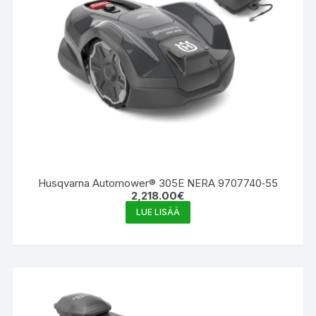
Husqvarna Automower® 305E NERA 9707740‑55
2,218.00
€
LUE LISÄÄ