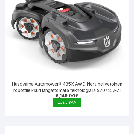
Husqvarna Automower® 435X AWD Nera nelivetoinen
robottileikkuri langattomalla teknologialla 9707452‑21
6,149.00
€
LUE LISÄÄ