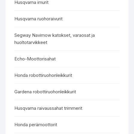
Husqvarna imurit
Husqvarna ruohoraivurit
Segway Navimow katokset, varaosat ja
huoltotarvikkeet
Echo-Moottorisahat
Honda robottiruohonleikkurit
Gardena robottiruohonleikkurit
Husqvarna raivaussahat trimmerit
Honda perämoottorit