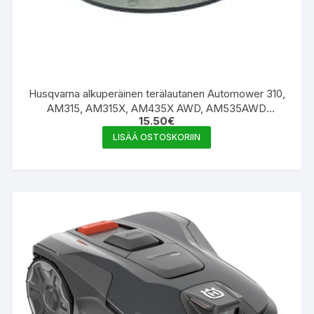
Husqvarna alkuperäinen terälautanen Automower 310,
AM315, AM315X, AM435X AWD, AM535AWD
15.50
€
5852969-02
LISÄÄ OSTOSKORIIN