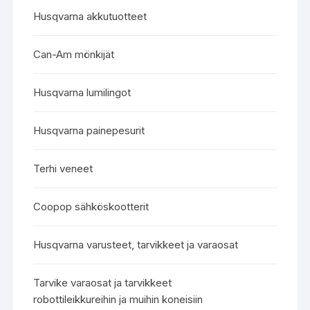
Husqvarna akkutuotteet
Can-Am mönkijät
Husqvarna lumilingot
Husqvarna painepesurit
Terhi veneet
Coopop sähköskootterit
Husqvarna varusteet, tarvikkeet ja varaosat
Tarvike varaosat ja tarvikkeet
robottileikkureihin ja muihin koneisiin