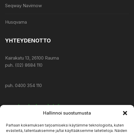
Seqway Navimow
Husqvarna
YHTEYDENOTTO
Kairakatu 13, 26100 Rauma
puh. (02) 8684 110
puh. 0400 354 110
www:
konekeskusmikola.fi
Hallinnoi suostumusta
Parhaan kokemuksen tarjoamiseksi käytämme teknologioita, kuten
asiakaspalvelu@konekeskusmikola.fi
evästeitä, tallentaaksemme ja/tai käyttääksemme laitetietoja. Näiden