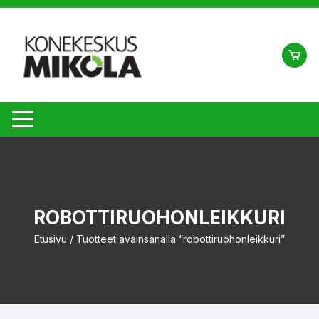
Siirry
suoraan
sisältöön
ROBOTTIRUOHONLEIKKURI
Etusivu
/ Tuotteet avainsanalla “robottiruohonleikkuri”