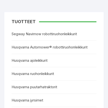
TUOTTEET
Segway Navimow robottiruohonleikkurit
Husqvarna Automower® robottiruohonleikkurit
Husqvarna ajoleikkurit
Husqvarna ruohonleikkurit
Husqvarna puutarhatraktorit
Husqvarna jyrsimet