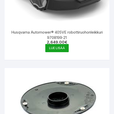
Husqvarna Automower® 405VE robottiruohonleikkuri
9708199‑21
2,649.00
€
LUE LISÄÄ