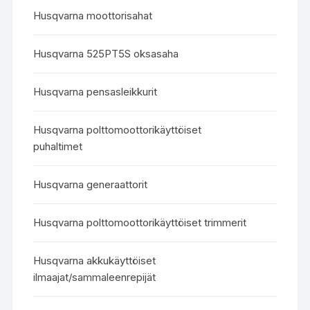
Husqvarna moottorisahat
Husqvarna 525PT5S oksasaha
Husqvarna pensasleikkurit
Husqvarna polttomoottorikäyttöiset
puhaltimet
Husqvarna generaattorit
Husqvarna polttomoottorikäyttöiset trimmerit
Husqvarna akkukäyttöiset
ilmaajat/sammaleenrepijät