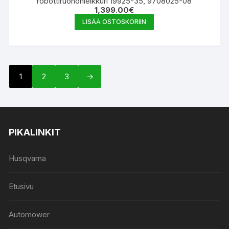
robottiruohonleikkuri 19925-35, 9708025-08
1,399.00
€
LISÄÄ OSTOSKORIIN
1
2
3
→
PIKALINKIT
Husqvarna
Etusivu
Automower