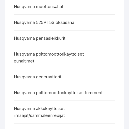
Husqvarna moottorisahat
Husqvarna 525PT5S oksasaha
Husqvarna pensasleikkurit
Husqvarna polttomoottorikäyttöiset
puhaltimet
Husqvarna generaattorit
Husqvarna polttomoottorikäyttöiset trimmerit
Husqvarna akkukäyttöiset
ilmaajat/sammaleenrepijät