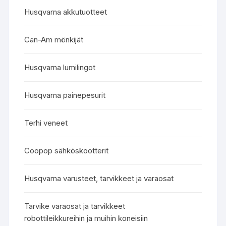
Husqvarna akkutuotteet
Can-Am mönkijät
Husqvarna lumilingot
Husqvarna painepesurit
Terhi veneet
Coopop sähköskootterit
Husqvarna varusteet, tarvikkeet ja varaosat
Tarvike varaosat ja tarvikkeet
robottileikkureihin ja muihin koneisiin