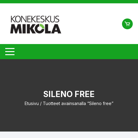
Siirry
suoraan
sisältöön
SILENO FREE
Etusivu
/ Tuotteet avainsanalla “Sileno free”