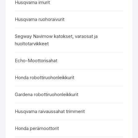
Husqvarna imurit
Husqvarna ruohoraivurit
Segway Navimow katokset, varaosat ja
huoltotarvikkeet
Echo-Moottorisahat
Honda robottiruohonleikkurit
Gardena robottiruohonleikkurit
Husqvarna raivaussahat trimmerit
Honda perämoottorit