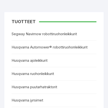
TUOTTEET
Segway Navimow robottiruohonleikkurit
Husqvarna Automower® robottiruohonleikkurit
Husqvarna ajoleikkurit
Husqvarna ruohonleikkurit
Husqvarna puutarhatraktorit
Husqvarna jyrsimet