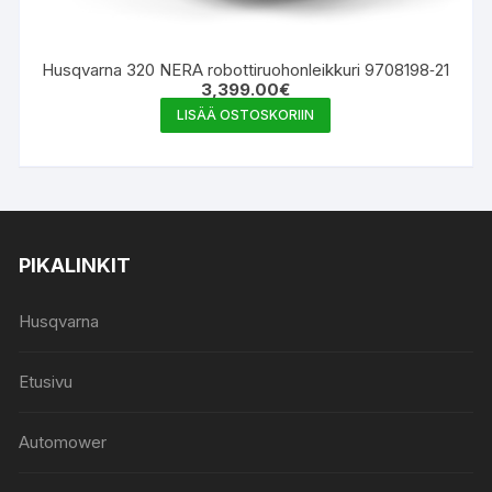
Husqvarna 320 NERA robottiruohonleikkuri 9708198‑21
3,399.00
€
LISÄÄ OSTOSKORIIN
PIKALINKIT
Husqvarna
Etusivu
Automower