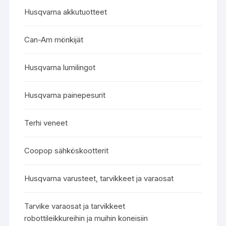
Husqvarna akkutuotteet
Can-Am mönkijät
Husqvarna lumilingot
Husqvarna painepesurit
Terhi veneet
Coopop sähköskootterit
Husqvarna varusteet, tarvikkeet ja varaosat
Tarvike varaosat ja tarvikkeet
robottileikkureihin ja muihin koneisiin