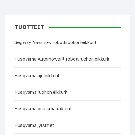
TUOTTEET
Segway Navimow robottiruohonleikkurit
Husqvarna Automower® robottiruohonleikkurit
Husqvarna ajoleikkurit
Husqvarna ruohonleikkurit
Husqvarna puutarhatraktorit
Husqvarna jyrsimet