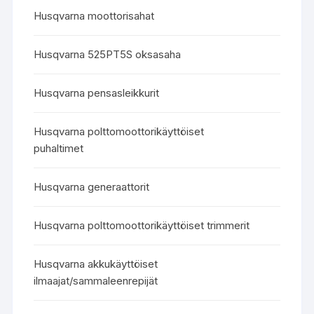
Husqvarna moottorisahat
Husqvarna 525PT5S oksasaha
Husqvarna pensasleikkurit
Husqvarna polttomoottorikäyttöiset
puhaltimet
Husqvarna generaattorit
Husqvarna polttomoottorikäyttöiset trimmerit
Husqvarna akkukäyttöiset
ilmaajat/sammaleenrepijät