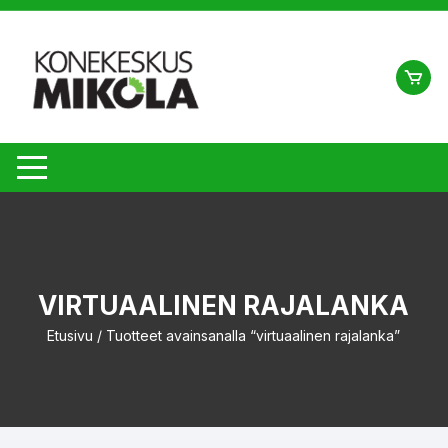
Siirry
suoraan
sisältöön
VIRTUAALINEN RAJALANKA
Etusivu
/ Tuotteet avainsanalla “virtuaalinen rajalanka”