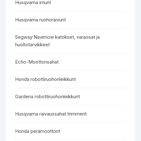
Husqvarna imurit
Husqvarna ruohoraivurit
Segway Navimow katokset, varaosat ja
huoltotarvikkeet
Echo-Moottorisahat
Honda robottiruohonleikkurit
Gardena robottiruohonleikkurit
Husqvarna raivaussahat trimmerit
Honda perämoottorit