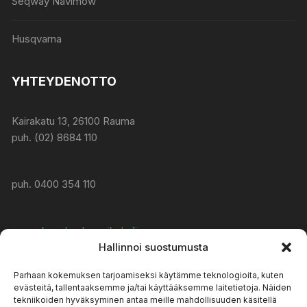
Seqway Navimow
Husqvarna
YHTEYDENOTTO
Kairakatu 13, 26100 Rauma
puh. (02) 8684 110
puh. 0400 354 110
www:
konekeskusmikola.fi
Hallinnoi suostumusta
Parhaan kokemuksen tarjoamiseksi käytämme teknologioita, kuten
asiakaspalvelu@konekeskusmikola.fi
evästeitä, tallentaaksemme ja/tai käyttääksemme laitetietoja. Näiden
tekniikoiden hyväksyminen antaa meille mahdollisuuden käsitellä