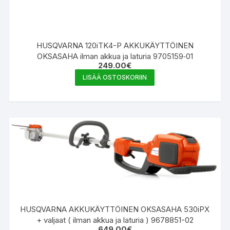
HUSQVARNA 120iTK4-P AKKUKÄYTTÖINEN
OKSASAHA ilman akkua ja laturia 9705159‑01
249.00
€
LISÄÄ OSTOSKORIIN
HUSQVARNA AKKUKÄYTTÖINEN OKSASAHA 530iPX
+ valjaat ( ilman akkua ja laturia ) 9678851-02
649.00
€