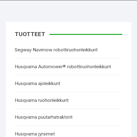
TUOTTEET
Segway Navimow robottiruohonleikkurit
Husqvarna Automower® robottiruohonleikkurit
Husqvarna ajoleikkurit
Husqvarna ruohonleikkurit
Husqvarna puutarhatraktorit
Husqvarna jyrsimet