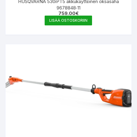
HUSQVARNA 530iPT5 akkukäyttöinen oksasaha
9678848‑11
759.00
€
LISÄÄ OSTOSKORIIN