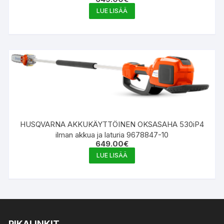
LUE LISÄÄ
HUSQVARNA AKKUKÄYTTÖINEN OKSASAHA 530iP4
ilman akkua ja laturia 9678847-10
649.00
€
LUE LISÄÄ
PIKALINKIT