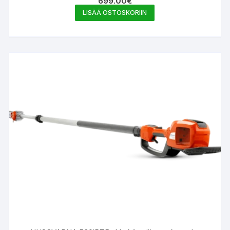
699.00
€
ilman akkua ja laturia 9678848-10
LISÄÄ OSTOSKORIIN