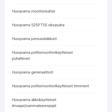
Husqvarna moottorisahat
Husqvarna 525PT5S oksasaha
Husqvarna pensasleikkurit
Husqvarna polttomoottorikäyttöiset
puhaltimet
Husqvarna generaattorit
Husqvarna polttomoottorikäyttöiset trimmerit
Husqvarna akkukäyttöiset
ilmaajat/sammaleenrepijät