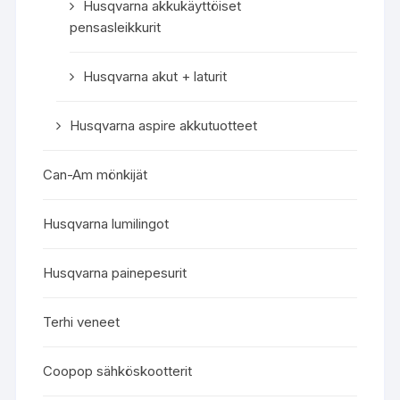
Husqvarna akkukäyttöiset
pensasleikkurit
Husqvarna akut + laturit
Husqvarna aspire akkutuotteet
Can-Am mönkijät
Husqvarna lumilingot
Husqvarna painepesurit
Terhi veneet
Coopop sähköskootterit