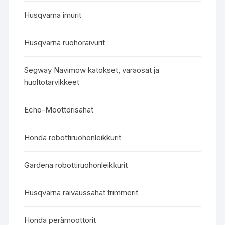
Husqvarna imurit
Husqvarna ruohoraivurit
Segway Navimow katokset, varaosat ja
huoltotarvikkeet
Echo-Moottorisahat
Honda robottiruohonleikkurit
Gardena robottiruohonleikkurit
Husqvarna raivaussahat trimmerit
Honda perämoottorit