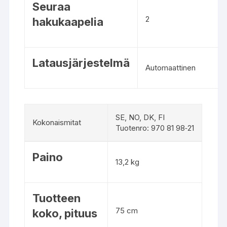
Seuraa
2
hakukaapelia
Latausjärjestelmä
Automaattinen
SE, NO, DK, FI
Kokonaismitat
Tuotenro: 970 81 98‑21
K
Paino
o
13,2 kg
k
o
n
Tuotteen
a
75 cm
koko, pituus
i