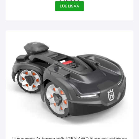
LUE LISÄÄ
Husqvarna Automower® 435X AWD Nera nelivetoinen