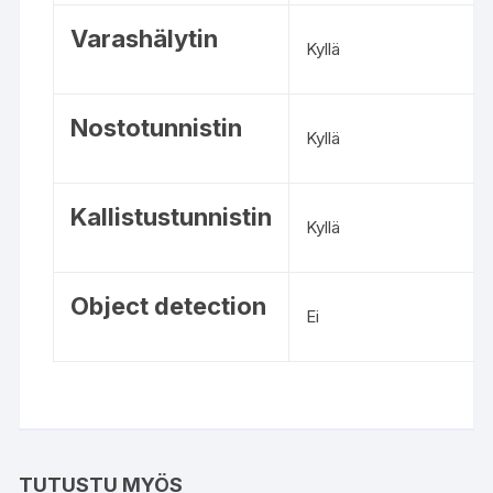
s
e
–
Varashälytin
t
Kyllä
v
o
e
j
r
a
Nostotunnistin
t
Kyllä
a
i
Kallistustunnistin
l
Kyllä
e
t
u
Object detection
Ei
o
t
t
e
i
d
e
TUTUSTU MYÖS