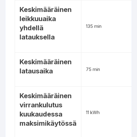
o
o
j
Keskimääräinen
t
a
leikkuuaika
t
135 min
yhdellä
e
latauksella
i
d
e
n
Keskimääräinen
t
75 min
latausaika
e
k
n
Keskimääräinen
i
s
virrankulutus
i
11 kWh
kuukaudessa
ä
maksimikäytössä
t
i