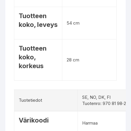
s
m
Tuotteen
i
54 cm
koko, leveys
t
a
t
–
Tuotteen
v
koko,
e
28 cm
korkeus
r
t
a
i
l
SE, NO, DK, FI
Tuotetiedot
e
Tuotenro: 970 81 98‑21
t
T
u
Värikoodi
u
o
Harmaa
o
t