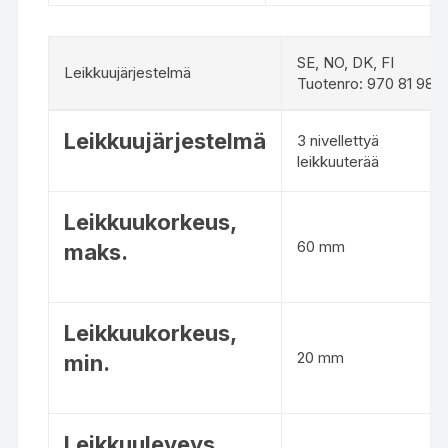
e
t
o
SE, NO, DK, FI
Leikkuujärjestelmä
j
Tuotenro: 970 81 98‑2
a
L
Leikkuujärjestelmä
3 nivellettyä
e
leikkuuterää
i
k
k
Leikkuukorkeus,
u
60 mm
maks.
u
j
ä
Leikkuukorkeus,
r
20 mm
min.
j
e
s
t
Leikkuuleveys