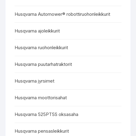
Husqvarna Automower® robottiruohonleikkurit
Husqvarna ajoleikkurit
Husqvarna ruohonleikkurit
Husqvarna puutarhatraktorit
Husqvarna jyrsimet
Husqvarna moottorisahat
Husqvarna 525PT5S oksasaha
Husqvarna pensasleikkurit