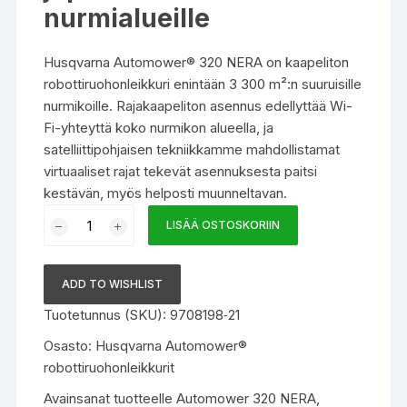
nurmialueille
Husqvarna Automower® 320 NERA on kaapeliton
robottiruohonleikkuri enintään 3 300 m²:n suuruisille
nurmikoille. Rajakaapeliton asennus edellyttää Wi-
Fi-yhteyttä koko nurmikon alueella, ja
satelliittipohjaisen tekniikkamme mahdollistamat
virtuaaliset rajat tekevät asennuksesta paitsi
kestävän, myös helposti muunneltavan.
Husqvarna
LISÄÄ OSTOSKORIIN
320
NERA
robottiruohonleikkuri
ADD TO WISHLIST
9708198‑21
Tuotetunnus (SKU):
9708198‑21
määrä
Osasto:
Husqvarna Automower®
robottiruohonleikkurit
Avainsanat tuotteelle
Automower 320 NERA
,