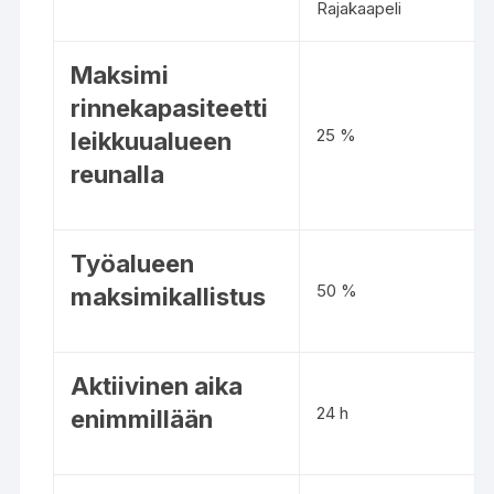
Rajakaapeli
Maksimi
rinnekapasiteetti
25 %
leikkuualueen
reunalla
Työalueen
50 %
maksimikallistus
Aktiivinen aika
24 h
enimmillään