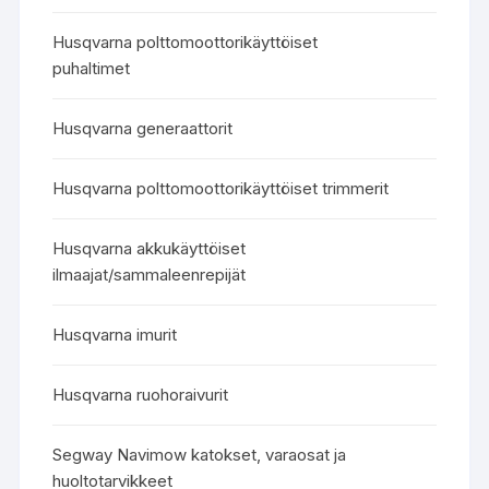
Husqvarna polttomoottorikäyttöiset
puhaltimet
Husqvarna generaattorit
Husqvarna polttomoottorikäyttöiset trimmerit
Husqvarna akkukäyttöiset
ilmaajat/sammaleenrepijät
Husqvarna imurit
Husqvarna ruohoraivurit
Segway Navimow katokset, varaosat ja
huoltotarvikkeet