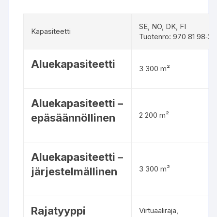
SE, NO, DK, FI
Kapasiteetti
Tuotenro: 970 81 98‑21
Aluekapasiteetti
3 300 m²
Aluekapasiteetti –
2 200 m²
epäsäännöllinen
Aluekapasiteetti –
3 300 m²
järjestelmällinen
Rajatyyppi
Virtuaaliraja,