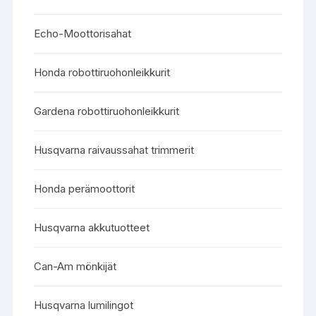
Echo-Moottorisahat
Honda robottiruohonleikkurit
Gardena robottiruohonleikkurit
Husqvarna raivaussahat trimmerit
Honda perämoottorit
Husqvarna akkutuotteet
Can-Am mönkijät
Husqvarna lumilingot