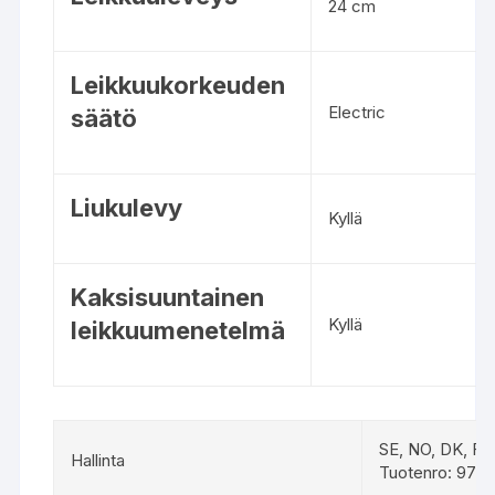
24 cm
e
l
m
Leikkuukorkeuden
ä
Electric
säätö
–
v
e
r
Liukulevy
Kyllä
t
a
i
Kaksisuuntainen
l
Kyllä
leikkuumenetelmä
e
t
u
o
t
SE, NO, DK, FI
t
Hallinta
Tuotenro: 970 
e