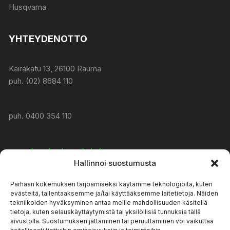
Husqvarna
YHTEYDENOTTO
Kairakatu 13, 26100 Rauma
puh. (02) 8684 110
puh. 0400 354 110
www:
konekeskusmikola.fi
Hallinnoi suostumusta
Parhaan kokemuksen tarjoamiseksi käytämme teknologioita, kuten
asiakaspalvelu@konekeskusmikola.fi
evästeitä, tallentaaksemme ja/tai käyttääksemme laitetietoja. Näiden
tekniikoiden hyväksyminen antaa meille mahdollisuuden käsitellä
tietoja, kuten selauskäyttäytymistä tai yksilöllisiä tunnuksia tällä
AUKIOLOAJAT
sivustolla. Suostumuksen jättäminen tai peruuttaminen voi vaikuttaa