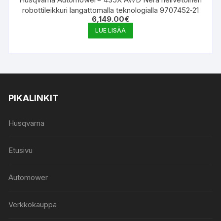
robottileikkuri langattomalla teknologialla 9707452‑21
6,149.00
€
LUE LISÄÄ
PIKALINKIT
Husqvarna
Etusivu
Automower
Verkkokauppa