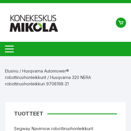
Siirry
suoraan
sisältöön
Etusivu
/
Husqvarna Automower®
robottiruohonleikkurit
/ Husqvarna 320 NERA
robottiruohonleikkuri 9708198‑21
TUOTTEET
Segway Navimow robottiruohonleikkurit