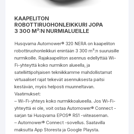
KAAPELITON
ROBOTTIRUOHONLEIKKURI JOPA
3 300 M²:N NURMIALUEILLE
Husqvarna Automower® 320 NERA on kaapeliton
robottiruohonleikkuri enintään 3 300 m²:n suuruisille
nurmikoille. Rajakaapeliton asennus edellyttää Wi-
Fi-yhteyttä koko nurmikon alueella, ja
satelliittipohjaisen tekniikkamme mahdollistamat
virtuaaliset rajat tekevät asennuksesta paitsi
kestävän, myös helposti muunneltavan.
Vaatimukset:
– Wi-Fi-yhteys koko nurmikkoalueella. Jos Wi-Fi-
yhteyttä ei ole, voit ostaa Automower® Connect -
sarjan tai Husqvarna EPOS® RS1 -viiteaseman.
– Automower® Connect -sovellus. Saatavilla
maksutta App Storesta ja Google Playsta.