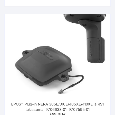
EPOS™ Plug-in NERA 305E/310E/405XE/410XE ja RS1
tukiasema, 9706633‑01, 9707595‑01
749.00
€