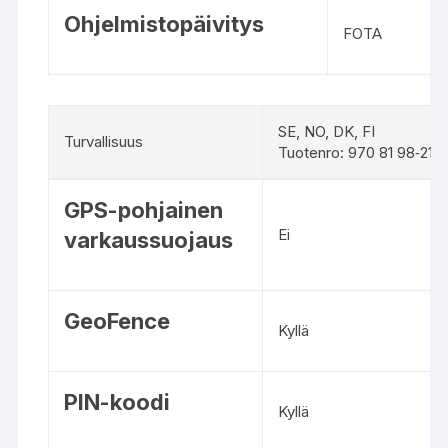
a
u
Ohjelmistopäivitys
o
FOTA
t
t
e
i
SE, NO, DK, FI
Turvallisuus
d
Tuotenro: 970 81 98‑21
e
T
n
GPS-pohjainen
u
t
Ei
varkaussuojaus
r
e
v
k
a
n
l
i
GeoFence
Kyllä
l
s
i
i
s
ä
PIN-koodi
u
t
Kyllä
u
i