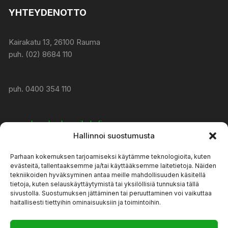
YHTEYDENOTTO
Kairakatu 13, 26100 Rauma
puh. (02) 8684 110
puh. 0400 354 110
www:
konekeskusmikola.fi
Hallinnoi suostumusta
Parhaan kokemuksen tarjoamiseksi käytämme teknologioita, kuten
asiakaspalvelu@konekeskusmikola.fi
evästeitä, tallentaaksemme ja/tai käyttääksemme laitetietoja. Näiden
tekniikoiden hyväksyminen antaa meille mahdollisuuden käsitellä
tietoja, kuten selauskäyttäytymistä tai yksilöllisiä tunnuksia tällä
AUKIOLOAJAT
sivustolla. Suostumuksen jättäminen tai peruuttaminen voi vaikuttaa
haitallisesti tiettyihin ominaisuuksiin ja toimintoihin.
ma-pe 8-17, la 9-13