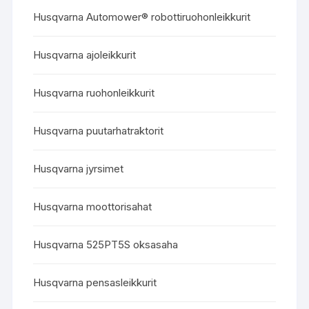
Husqvarna Automower® robottiruohonleikkurit
Husqvarna ajoleikkurit
Husqvarna ruohonleikkurit
Husqvarna puutarhatraktorit
Husqvarna jyrsimet
Husqvarna moottorisahat
Husqvarna 525PT5S oksasaha
Husqvarna pensasleikkurit