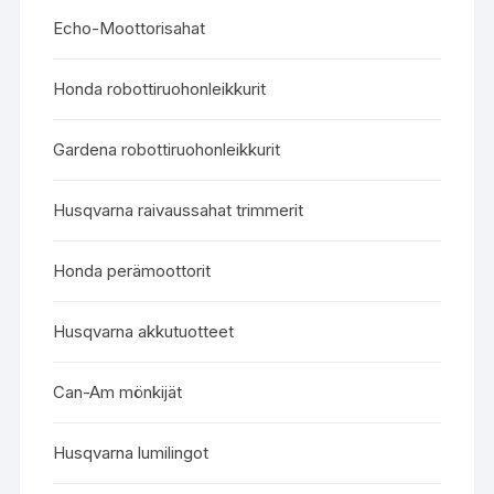
Echo-Moottorisahat
Honda robottiruohonleikkurit
Gardena robottiruohonleikkurit
Husqvarna raivaussahat trimmerit
Honda perämoottorit
Husqvarna akkutuotteet
Can-Am mönkijät
Husqvarna lumilingot