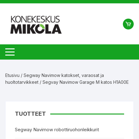
Siirry
suoraan
sisältöön
Etusivu
/
Segway Navimow katokset, varaosat ja
huoltotarvikkeet
/ Segvay Navimow Garage M katos H1A00E
TUOTTEET
Segway Navimow robottiruohonleikkurit