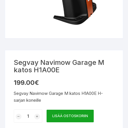
Segvay Navimow Garage M
katos H1A00E
199.00
€
Segvay Navimow Garage M katos H1A00E H-
sarjan koneille
Segvay
LISÄÄ OSTOSKORIIN
Navimow
Garage