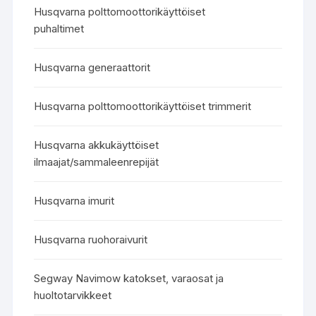
Husqvarna polttomoottorikäyttöiset
puhaltimet
Husqvarna generaattorit
Husqvarna polttomoottorikäyttöiset trimmerit
Husqvarna akkukäyttöiset
ilmaajat/sammaleenrepijät
Husqvarna imurit
Husqvarna ruohoraivurit
Segway Navimow katokset, varaosat ja
huoltotarvikkeet