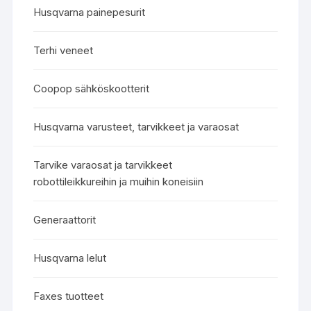
Husqvarna painepesurit
Terhi veneet
Coopop sähköskootterit
Husqvarna varusteet, tarvikkeet ja varaosat
Tarvike varaosat ja tarvikkeet
robottileikkureihin ja muihin koneisiin
Generaattorit
Husqvarna lelut
Faxes tuotteet