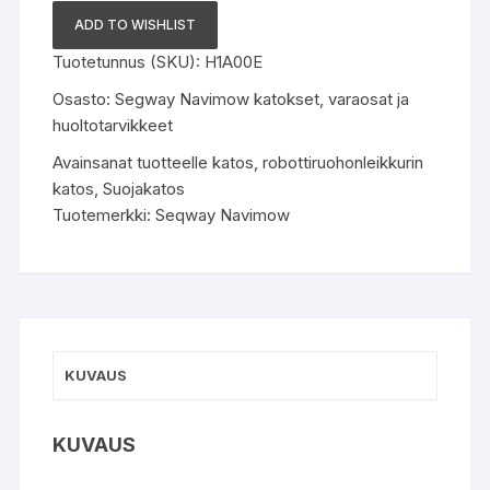
M
ADD TO WISHLIST
katos
Tuotetunnus (SKU):
H1A00E
H1A00E
määrä
Osasto:
Segway Navimow katokset, varaosat ja
huoltotarvikkeet
Avainsanat tuotteelle
katos
,
robottiruohonleikkurin
katos
,
Suojakatos
Tuotemerkki:
Seqway Navimow
KUVAUS
KUVAUS