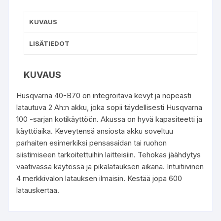
KUVAUS
LISÄTIEDOT
KUVAUS
Husqvarna 40-B70 on integroitava kevyt ja nopeasti
latautuva 2 Ah:n akku, joka sopii täydellisesti Husqvarna
100 -sarjan kotikäyttöön. Akussa on hyvä kapasiteetti ja
käyttöaika. Keveytensä ansiosta akku soveltuu
parhaiten esimerkiksi pensasaidan tai ruohon
siistimiseen tarkoitettuihin laitteisiin. Tehokas jäähdytys
vaativassa käytössä ja pikalatauksen aikana. Intuitiivinen
4 merkkivalon latauksen ilmaisin. Kestää jopa 600
latauskertaa.