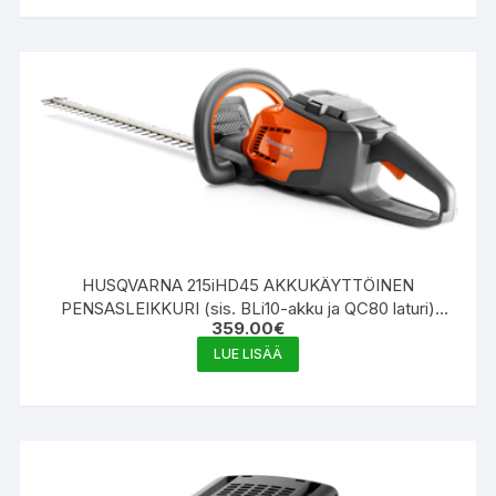
HUSQVARNA 215iHD45 AKKUKÄYTTÖINEN
PENSASLEIKKURI (sis. BLi10-akku ja QC80 laturi)
359.00
€
9670983-02
LUE LISÄÄ