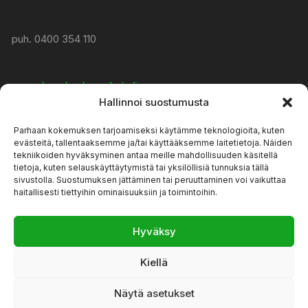
puh. 0400 354 110
www:
konekeskusmikola.fi
Hallinnoi suostumusta
Parhaan kokemuksen tarjoamiseksi käytämme teknologioita, kuten
asiakaspalvelu@konekeskusmikola.fi
evästeitä, tallentaaksemme ja/tai käyttääksemme laitetietoja. Näiden
tekniikoiden hyväksyminen antaa meille mahdollisuuden käsitellä
tietoja, kuten selauskäyttäytymistä tai yksilöllisiä tunnuksia tällä
AUKIOLOAJAT
sivustolla. Suostumuksen jättäminen tai peruuttaminen voi vaikuttaa
haitallisesti tiettyihin ominaisuuksiin ja toimintoihin.
ma-pe 8-17, la 9-13
Hyväksy
Kiellä
Näytä asetukset
Orchid Store Teeman kehittänyt
Themebeez