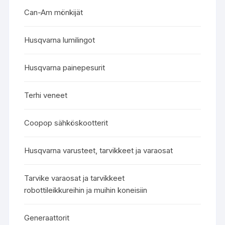
Can-Am mönkijät
Husqvarna lumilingot
Husqvarna painepesurit
Terhi veneet
Coopop sähköskootterit
Husqvarna varusteet, tarvikkeet ja varaosat
Tarvike varaosat ja tarvikkeet
robottileikkureihin ja muihin koneisiin
Generaattorit