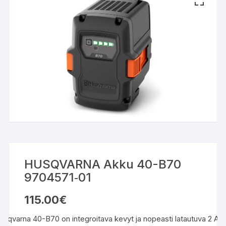
HUSQVARNA Akku 40-B70
9704571‑01
115.00
€
usqvarna 40-B70 on integroitava kevyt ja nopeasti latautuva 2 Ah: