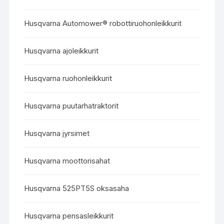
Husqvarna Automower® robottiruohonleikkurit
Husqvarna ajoleikkurit
Husqvarna ruohonleikkurit
Husqvarna puutarhatraktorit
Husqvarna jyrsimet
Husqvarna moottorisahat
Husqvarna 525PT5S oksasaha
Husqvarna pensasleikkurit