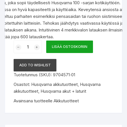
kku, joka sopii täydellisesti Husqvarna 100 -sarjan kotikäyttöön.
kussa on hyvä kapasiteetti ja käyttöaika. Keveytensä ansiosta akk
oveltuu parhaiten esimerkiksi pensasaidan tai ruohon siistimiseen
arkoitettuihin laitteisiin. Tehokas jäähdytys vaativassa käytössä ja
ikalatauksen aikana. Intuitiivinen 4 merkkivalon latauksen ilmaisin.
estää jopa 600 latauskertaa.
HUSQVARNA
LISÄÄ OSTOSKORIIN
Akku
40-
B70
ADD TO WISHLIST
9704571‑01
Tuotetunnus (SKU):
9704571‑01
määrä
Osastot:
Husqvarna akkutuotteet
,
Husqvarna
akkutuotteet
,
Husqvarna akut + laturit
Avainsana tuotteelle
Akkutuotteet