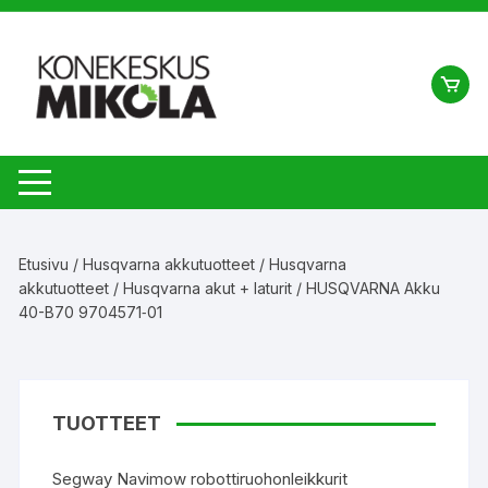
Siirry
suoraan
sisältöön
Etusivu
/
Husqvarna akkutuotteet
/
Husqvarna
akkutuotteet
/
Husqvarna akut + laturit
/ HUSQVARNA Akku
40-B70 9704571‑01
TUOTTEET
Segway Navimow robottiruohonleikkurit