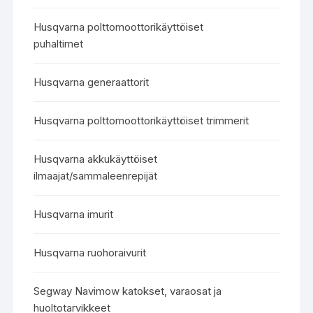
Husqvarna polttomoottorikäyttöiset
puhaltimet
Husqvarna generaattorit
Husqvarna polttomoottorikäyttöiset trimmerit
Husqvarna akkukäyttöiset
ilmaajat/sammaleenrepijät
Husqvarna imurit
Husqvarna ruohoraivurit
Segway Navimow katokset, varaosat ja
huoltotarvikkeet