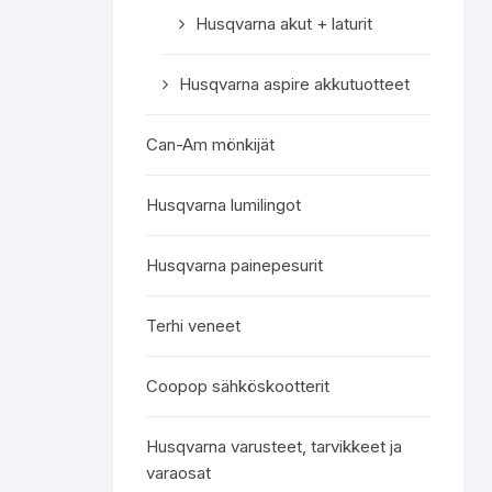
Husqvarna akut + laturit
Husqvarna aspire akkutuotteet
Can-Am mönkijät
Husqvarna lumilingot
Husqvarna painepesurit
Terhi veneet
Coopop sähköskootterit
Husqvarna varusteet, tarvikkeet ja
varaosat