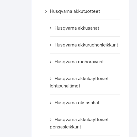
Husqvarna akkutuotteet
Husqvarna akkusahat
Husqvarna akkuruohonleikkurit
Husqvarna ruohoraivurit
Husqvarna akkukäyttöiset
lehtipuhaltimet
Husqvarna oksasahat
Husqvarna akkukäyttöiset
pensasleikkurit