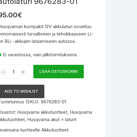
autolaturi 9676283-01
95.00
€
Husqvarnan kompakti 12V akkulaturi soveltuu
erinomaisesti turvalliseen ja tehokkaaseen Li-
on BLi -akkujen lataamiseen autossa.
Ei varastossa, vain jälkitoimituksena
HUSQVARNA
LISÄÄ OSTOSKORIIN
QC80F
utolaturi
9676283-
ADD TO WISHLIST
01
Tuotetunnus (SKU):
9676283-01
määrä
Osastot:
Husqvarna akkutuotteet
,
Husqvarna
akkutuotteet
,
Husqvarna akut + laturit
Avainsana tuotteelle
Akkutuotteet