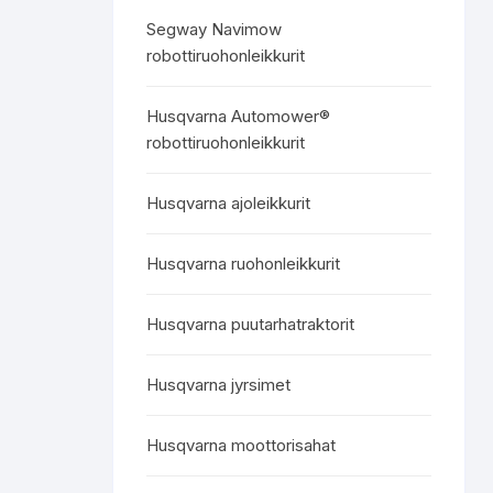
Segway Navimow
robottiruohonleikkurit
Husqvarna Automower®
robottiruohonleikkurit
Husqvarna ajoleikkurit
Husqvarna ruohonleikkurit
Husqvarna puutarhatraktorit
Husqvarna jyrsimet
Husqvarna moottorisahat