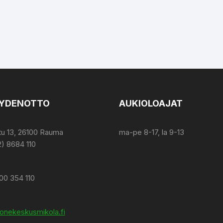
YDENOTTO
AUKIOLOAJAT
tu 13, 26100 Rauma
ma-pe 8-17, la 9-13
2) 8684 110
00 354 110
onekeskusmikola.fi