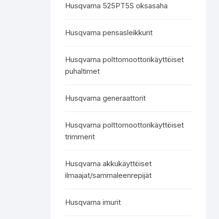
Husqvarna 525PT5S oksasaha
Husqvarna pensasleikkurit
Husqvarna polttomoottorikäyttöiset
puhaltimet
Husqvarna generaattorit
Husqvarna polttomoottorikäyttöiset
trimmerit
Husqvarna akkukäyttöiset
ilmaajat/sammaleenrepijät
Husqvarna imurit