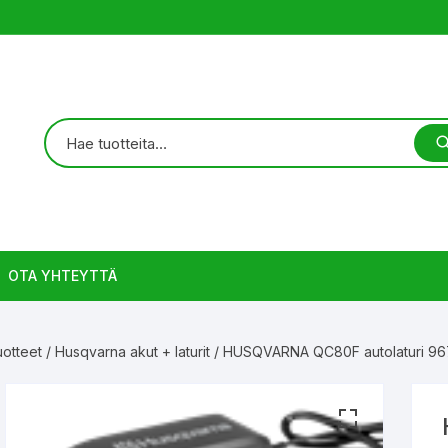
OTA YHTEYTTÄ
otteet
/
Husqvarna akut + laturit
/ HUSQVARNA QC80F autolaturi 96