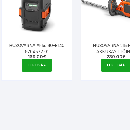
HUSQVARNA Akku 40-B140
HUSQVARNA 215i
9704572‑01
AKKUKÄYTTÖI
169.00
€
239.00
€
PENSASLEIKKURI , 
akkua ja laturia 970
LUE LISÄÄ
LUE LISÄÄ