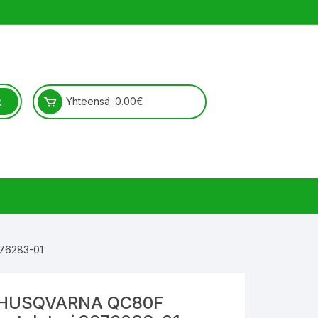
Yhteensä:
0.00
€
76283-01
HUSQVARNA QC80F