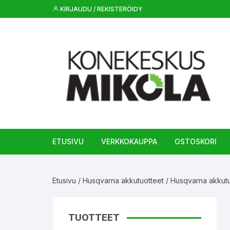
Siirry
KIRJAUDU / REKISTERÖIDY
suoraan
sisältöön
ETUSIVU
VERKKOKAUPPA
OSTOSKORI
Etusivu
/
Husqvarna akkutuotteet
/
Husqvarna akkutu
TUOTTEET