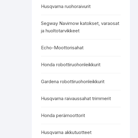
Husqvarna ruohoraivurit
Segway Navimow katokset, varaosat
ja huoltotarvikkeet
Echo-Moottorisahat
Honda robottiruohonleikkurit
Gardena robottiruohonleikkurit
Husqvarna raivaussahat trimmerit
Honda perämoottorit
Husqvarna akkutuotteet