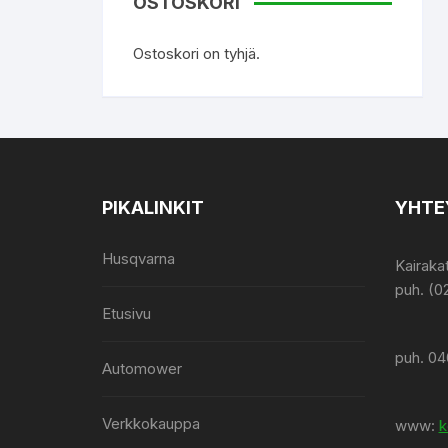
OSTOSKORI
Ostoskori on tyhjä.
PIKALINKIT
YHTE
Husqvarna
Kairaka
puh. (0
Etusivu
puh. 04
Automower
Verkkokauppa
www:
k