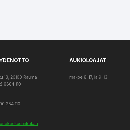
YDENOTTO
AUKIOLOAJAT
tu 13, 26100 Rauma
ma-pe 8-17, la 9-13
2) 8684 110
00 354 110
onekeskusmikola.fi