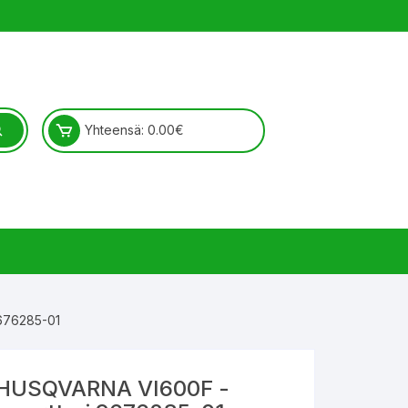
Yhteensä:
0.00
€
676285-01
HUSQVARNA VI600F -