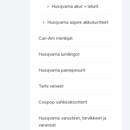
Husqvarna akut + laturit
Husqvarna aspire akkutuotteet
Can-Am mönkijät
Husqvarna lumilingot
Husqvarna painepesurit
Terhi veneet
Coopop sähköskootterit
Husqvarna varusteet, tarvikkeet ja
varaosat