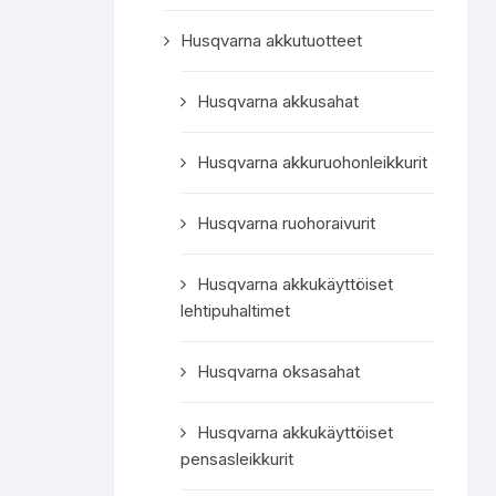
Husqvarna akkutuotteet
Husqvarna akkusahat
Husqvarna akkuruohonleikkurit
Husqvarna ruohoraivurit
Husqvarna akkukäyttöiset
lehtipuhaltimet
Husqvarna oksasahat
Husqvarna akkukäyttöiset
pensasleikkurit