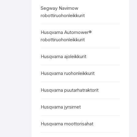
Segway Navimow
robottiruohonleikkurit
Husqvarna Automower®
robottiruohonleikkurit
Husqvarna ajoleikkurit
Husqvarna ruohonleikkurit
Husqvarna puutarhatraktorit
Husqvarna jyrsimet
Husqvarna moottorisahat