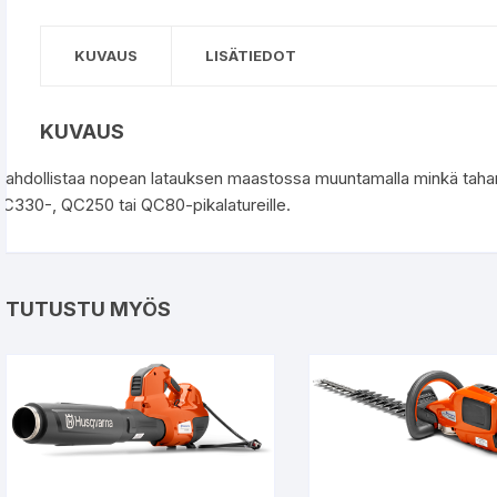
KUVAUS
LISÄTIEDOT
KUVAUS
ahdollistaa nopean latauksen maastossa muuntamalla minkä tahansa 
C330-, QC250 tai QC80-pikalatureille.
TUTUSTU MYÖS