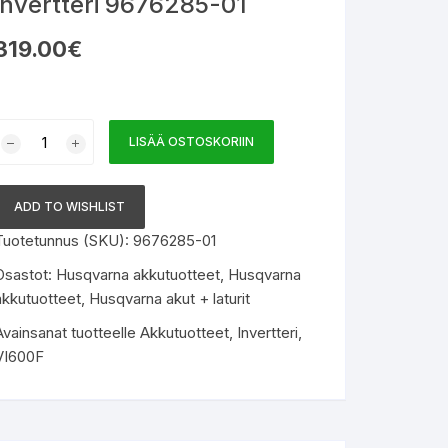
invertteri 9676285-01
319.00
€
HUSQVARNA
LISÄÄ OSTOSKORIIN
VI600F
-
nvertteri
ADD TO WISHLIST
9676285-
Tuotetunnus (SKU):
9676285-01
01
määrä
Osastot:
Husqvarna akkutuotteet
,
Husqvarna
akkutuotteet
,
Husqvarna akut + laturit
Avainsanat tuotteelle
Akkutuotteet
,
Invertteri
,
VI600F