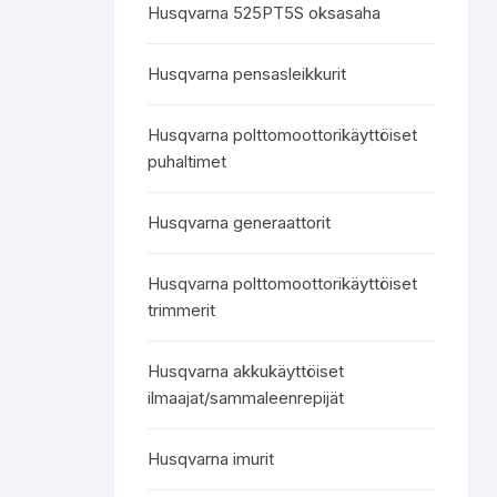
Husqvarna 525PT5S oksasaha
Husqvarna pensasleikkurit
Husqvarna polttomoottorikäyttöiset
puhaltimet
M
Q
Husqvarna generaattorit
Husqvarna polttomoottorikäyttöiset
trimmerit
Husqvarna akkukäyttöiset
ilmaajat/sammaleenrepijät
Husqvarna imurit