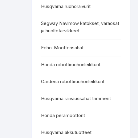
Husqvarna ruohoraivurit
Segway Navimow katokset, varaosat
ja huoltotarvikkeet
Echo-Moottorisahat
Honda robottiruohonleikkurit
Gardena robottiruohonleikkurit
Husqvarna raivaussahat trimmerit
Honda perämoottorit
Husqvarna akkutuotteet