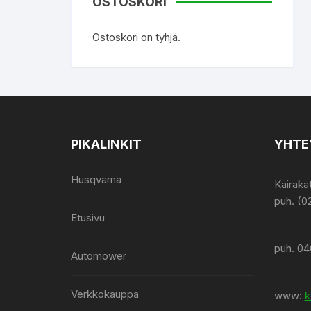
OSTOSKORI
Ostoskori on tyhjä.
PIKALINKIT
YHTE
Husqvarna
Kairaka
puh. (0
Etusivu
puh. 04
Automower
Verkkokauppa
www:
k