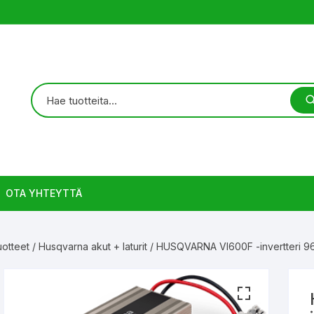
OTA YHTEYTTÄ
otteet
/
Husqvarna akut + laturit
/ HUSQVARNA VI600F -invertteri 9