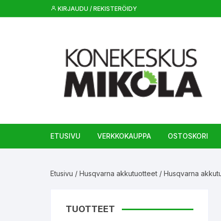
Siirry
KIRJAUDU / REKISTERÖIDY
suoraan
sisältöön
ETUSIVU
VERKKOKAUPPA
OSTOSKORI
Etusivu
/
Husqvarna akkutuotteet
/
Husqvarna akkutu
TUOTTEET